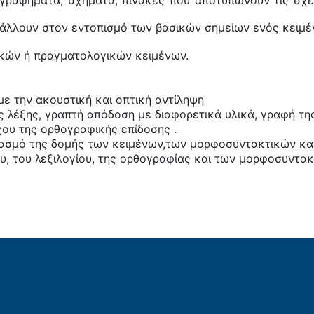
 γραφήματα, σχήματα, πίνακες που αποτυπώνουν τις σχέ
άλλουν στον εντοπισμό των βασικών σημείων ενός κειμέν
κών ή πραγματολογικών κειμένων.
με την ακουστική και οπτική αντίληψη
ς λέξης, γραπτή απόδοση με διαφορετικά υλικά, γραφή τη
ου της ορθογραφικής επίδοσης .
σμό της δομής των κειμένων,των μορφοσυντακτικών κανό
υ, του λεξιλογίου, της ορθογραφίας και των μορφοσυντα